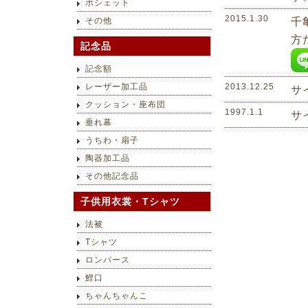
ポシェット
2015.1.30
千
その他
方
記念品
記念額
レーザー加工品
2013.12.25
サ
クッション・座布団
1997.1.1
サ
垂れ幕
うちわ・扇子
陶器加工品
その他記念品
子供用衣裳・Tシャツ
法被
Tシャツ
ロンパース
鯉口
ちゃんちゃんこ