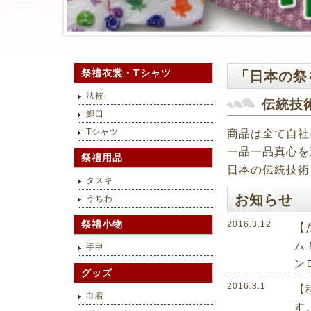
「日本の祭
祭禮衣裳・Tシャツ
法被
伝統技
鯉口
Tシャツ
商品は全て自社
一品一品真心を
祭禮用品
日本の伝統技術
タスキ
お知らせ
うちわ
祭禮小物
2016.3.12
【
ム
手甲
ン
グッズ
2016.3.1
【
巾着
す